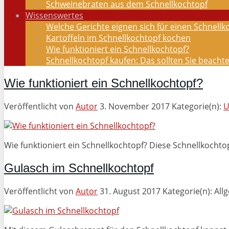
Schweinebraten aus dem Schnellkochtopf
Wissenswertes
Welche Gerichte eignen sich für einen Schnellk
Kartoffeln im Schnellkochtopf kochen
Wie funktioniert ein Schnellkochtopf?
Schnellkochtopf kaufen: Das sollten Sie beacht
Wie funktioniert ein Schnellkochtopf?
Veröffentlicht von
Autor
3. November 2017
Kategorie(n):
U
Wie funktioniert ein Schnellkochtopf? Diese Schnellkocht
Gulasch im Schnellkochtopf
Veröffentlicht von
Autor
31. August 2017
Kategorie(n): All