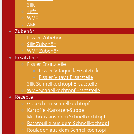
Silit
Tefal
WMF
AMC
Zubehör
Fissler Zubehör
Silit Zubehör
WMF Zubehör
Ersatzteile
Fissler Ersatzteile
Fissler Vitaquick Ersatzteile
Fissler Vitavit Ersatzteile
Silit Schnellkochtopf Ersatzteile
WMF Schnellkochtopf Ersatzteile
Rezepte
Gulasch im Schnellkochtopf
Kartoffel-Karotten-Suppe
Milchreis aus dem Schnellkochtopf
Ratatouille aus dem Schnellkochtopf
Rouladen aus dem Schnellkochtopf