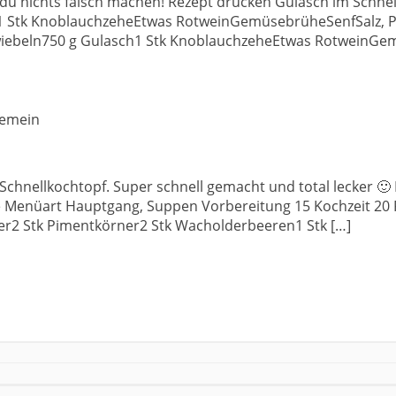
 du nichts falsch machen! Rezept drucken Gulasch im Schne
1 Stk KnoblauchzeheEtwas RotweinGemüsebrüheSenfSalz, Pfe
wiebeln750 g Gulasch1 Stk KnoblauchzeheEtwas RotweinGemü
gemein
Schnellkochtopf. Super schnell gemacht und total lecker 🙂
e Menüart Hauptgang, Suppen Vorbereitung 15 Kochzeit 20 
ter2 Stk Pimentkörner2 Stk Wacholderbeeren1 Stk […]