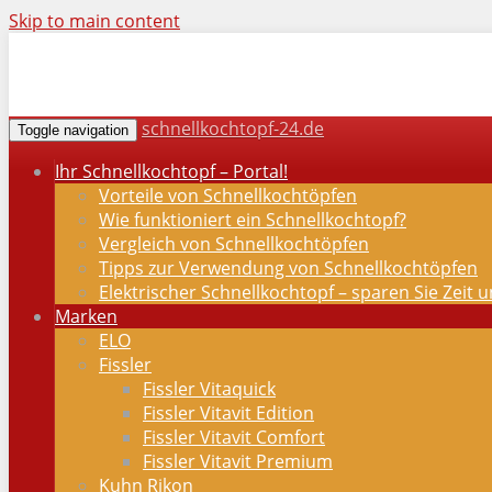
Skip to main content
schnellkochtopf-24.de
Toggle navigation
Ihr Schnellkochtopf – Portal!
Vorteile von Schnellkochtöpfen
Wie funktioniert ein Schnellkochtopf?
Vergleich von Schnellkochtöpfen
Tipps zur Verwendung von Schnellkochtöpfen
Elektrischer Schnellkochtopf – sparen Sie Zeit 
Marken
ELO
Fissler
Fissler Vitaquick
Fissler Vitavit Edition
Fissler Vitavit Comfort
Fissler Vitavit Premium
Kuhn Rikon