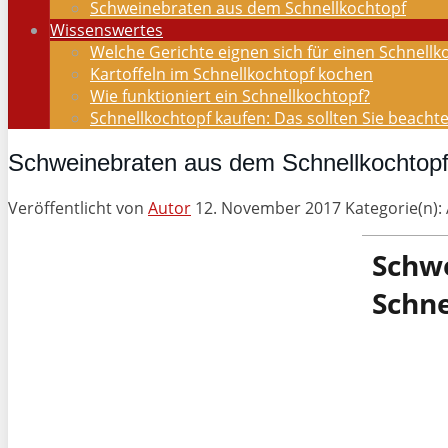
Schweinebraten aus dem Schnellkochtopf
Wissenswertes
Welche Gerichte eignen sich für einen Schnellk
Kartoffeln im Schnellkochtopf kochen
Wie funktioniert ein Schnellkochtopf?
Schnellkochtopf kaufen: Das sollten Sie beacht
Schweinebraten aus dem Schnellkochtop
Veröffentlicht von
Autor
12. November 2017
Kategorie(n):
Schw
Schne