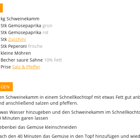
kg
Schweinekamm
Stk
Gemüsepaprika
grün
Stk
Gemüsepaprika
rot
Stk
Zucchini
Stk
Peperoni
frische
kleine
Möhren
Becher
saure Sahne
10% Fett
Prise
Salz & Pfeffer
NGEN
en Schweinekamm in einem Schnellkochtopf mit etwas Fett gut an
nd anschließend salzen und pfeffern.
twas Wasser hinzugeben und den Schweinekamm im Schnellkochto
0 Minuten garen lassen
ebenbei das Gemüse kleinschneiden
ach den 40 Minuten das Gemüse in den Topf hinzufügen und wied