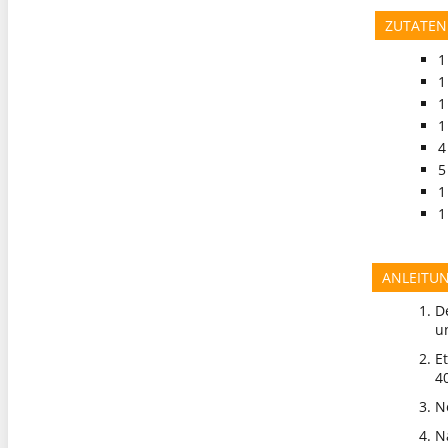
ZUTATEN
1
1
1
1
4
5
1
1
ANLEITU
D
u
E
4
N
N