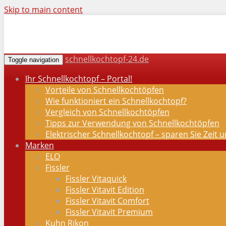
Skip to main content
schnellkochtopf-24.de
Toggle navigation
Ihr Schnellkochtopf – Portal!
Vorteile von Schnellkochtöpfen
Wie funktioniert ein Schnellkochtopf?
Vergleich von Schnellkochtöpfen
Tipps zur Verwendung von Schnellkochtöpfen
Elektrischer Schnellkochtopf – sparen Sie Zeit 
Marken
ELO
Fissler
Fissler Vitaquick
Fissler Vitavit Edition
Fissler Vitavit Comfort
Fissler Vitavit Premium
Kuhn Rikon