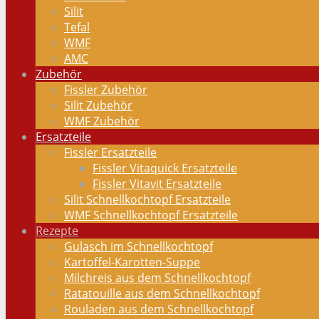
Silit
Tefal
WMF
AMC
Zubehör
Fissler Zubehör
Silit Zubehör
WMF Zubehör
Ersatzteile
Fissler Ersatzteile
Fissler Vitaquick Ersatzteile
Fissler Vitavit Ersatzteile
Silit Schnellkochtopf Ersatzteile
WMF Schnellkochtopf Ersatzteile
Rezepte
Gulasch im Schnellkochtopf
Kartoffel-Karotten-Suppe
Milchreis aus dem Schnellkochtopf
Ratatouille aus dem Schnellkochtopf
Rouladen aus dem Schnellkochtopf