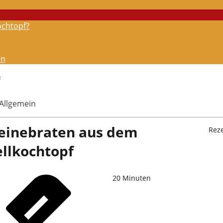
ochtopf?
en
f
 Allgemein
einebraten aus dem
Rez
llkochtopf
20
Minuten