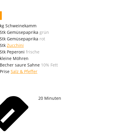
kg
Schweinekamm
Stk
Gemüsepaprika
grün
Stk
Gemüsepaprika
rot
Stk
Zucchini
Stk
Peperoni
frische
kleine
Möhren
Becher
saure Sahne
10% Fett
Prise
Salz & Pfeffer
20
Minuten