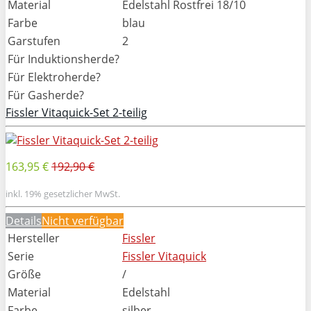
Material
Edelstahl Rostfrei 18/10
Farbe
blau
Garstufen
2
Für Induktionsherde?
Für Elektroherde?
Für Gasherde?
Fissler Vitaquick-Set 2-teilig
163,95 €
192,90 €
inkl. 19% gesetzlicher MwSt.
Details
Nicht verfügbar
Hersteller
Fissler
Serie
Fissler Vitaquick
Größe
/
Material
Edelstahl
Farbe
silber