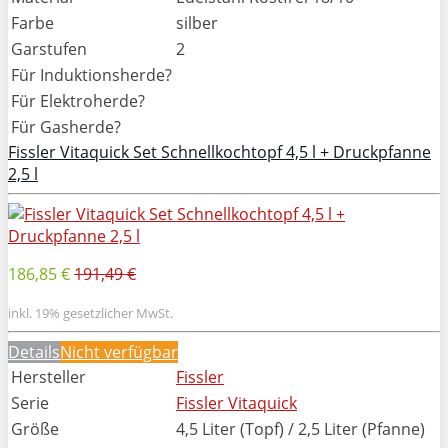
Farbe
silber
Garstufen
2
Für Induktionsherde?
Für Elektroherde?
Für Gasherde?
Fissler Vitaquick Set Schnellkochtopf 4,5 l + Druckpfanne
2,5 l
186,85 €
191,49 €
inkl. 19% gesetzlicher MwSt.
Details
Nicht verfügbar
Hersteller
Fissler
Serie
Fissler Vitaquick
Größe
4,5 Liter (Topf) / 2,5 Liter (Pfanne)