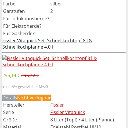
Farbe
silber
Garstufen
2
Für Induktionsherde?
Für Elektroherde?
Für Gasherde?
Fissler Vitaquick Set: Schnellkochtopf 8 l &
Schnellkochpfanne 4,0 l
296,14 €
296,42 €
inkl. 19% gesetzlicher MwSt.
Details
Nicht verfügbar
Hersteller
Fissler
Serie
Fissler Vitaquick
Größe
8 Liter (Topf) / 4 Liter (Pfanne)
Material
Edelstahl Rostfrei 18/10