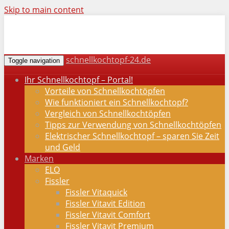
Skip to main content
schnellkochtopf-24.de
Toggle navigation
Ihr Schnellkochtopf – Portal!
Vorteile von Schnellkochtöpfen
Wie funktioniert ein Schnellkochtopf?
Vergleich von Schnellkochtöpfen
Tipps zur Verwendung von Schnellkochtöpfen
Elektrischer Schnellkochtopf – sparen Sie Zeit
und Geld
Marken
ELO
Fissler
Fissler Vitaquick
Fissler Vitavit Edition
Fissler Vitavit Comfort
Fissler Vitavit Premium