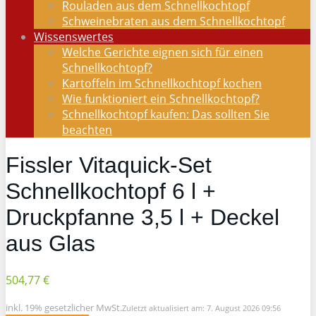
Rouladen aus dem Schnellkochtopf
Schweinebraten aus dem Schnellkochtopf
Wissenswertes
Welche Gerichte eignen sich für einen
Schnellkochtopf?
Kartoffeln im Schnellkochtopf kochen
Wie funktioniert ein Schnellkochtopf?
Schnellkochtopf kaufen: Das sollten Sie
beachten
Fissler Vitaquick-Set
Schnellkochtopf 6 l +
Druckpfanne 3,5 l + Deckel
aus Glas
504,77 €
inkl. 19% gesetzlicher MwSt.
Zuletzt aktualisiert am: 7. August 2026 09:56