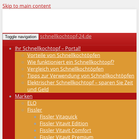
Skip to main content
schnellkochtopf-24.de
Toggle navigation
Ihr Schnellkochtopf – Portal!
Vorteile von Schnellkochtöpfen
Wie funktioniert ein Schnellkochtopf?
Vergleich von Schnellkochtöpfen
Tipps zur Verwendung von Schnellkochtöpfen
Elektrischer Schnellkochtopf – sparen Sie Zeit
und Geld
Marken
ELO
Fissler
Fissler Vitaquick
Fissler Vitavit Edition
Fissler Vitavit Comfort
Fissler Vitavit Premium