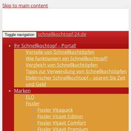
Skip to main content
schnellkochtopf-24.de
Toggle navigation
Ihr Schnellkochtopf – Portal!
Vorteile von Schnellkochtöpfen
Wie funktioniert ein Schnellkochtopf?
Vergleich von Schnellkochtöpfen
Tipps zur Verwendung von Schnellkochtöpfen
Elektrischer Schnellkochtopf – sparen Sie Zeit
und Geld
Marken
ELO
Fissler
Fissler Vitaquick
Fissler Vitavit Edition
Fissler Vitavit Comfort
Fissler Vitavit Premium