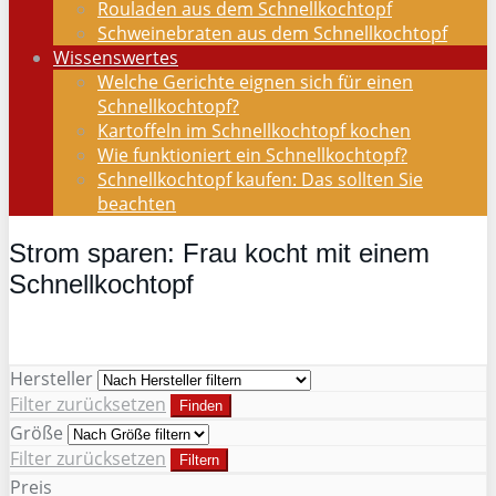
Rouladen aus dem Schnellkochtopf
Schweinebraten aus dem Schnellkochtopf
Wissenswertes
Welche Gerichte eignen sich für einen
Schnellkochtopf?
Kartoffeln im Schnellkochtopf kochen
Wie funktioniert ein Schnellkochtopf?
Schnellkochtopf kaufen: Das sollten Sie
beachten
Strom sparen: Frau kocht mit einem
Schnellkochtopf
Hersteller
Filter zurücksetzen
Finden
Größe
Filter zurücksetzen
Filtern
Preis