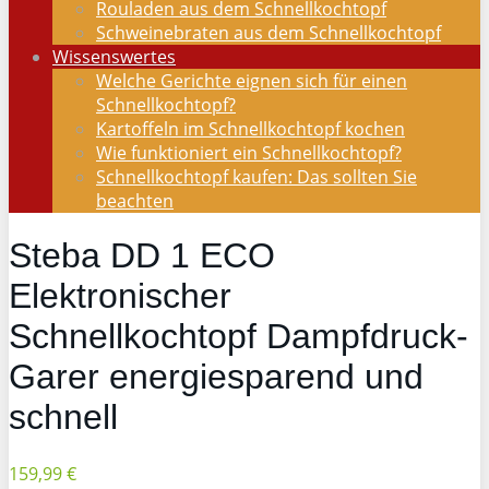
Rouladen aus dem Schnellkochtopf
Schweinebraten aus dem Schnellkochtopf
Wissenswertes
Welche Gerichte eignen sich für einen
Schnellkochtopf?
Kartoffeln im Schnellkochtopf kochen
Wie funktioniert ein Schnellkochtopf?
Schnellkochtopf kaufen: Das sollten Sie
beachten
Steba DD 1 ECO
Elektronischer
Schnellkochtopf Dampfdruck-
Garer energiesparend und
schnell
159,99 €