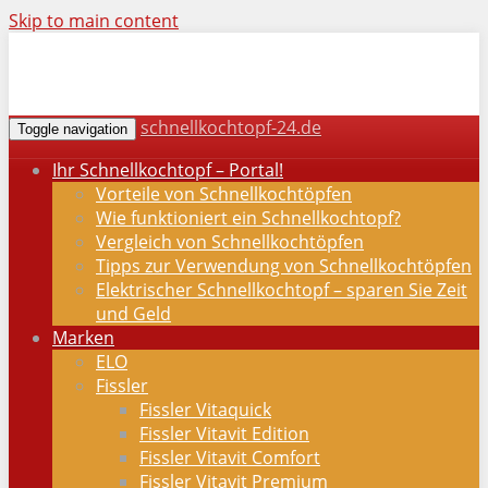
Skip to main content
schnellkochtopf-24.de
Toggle navigation
Ihr Schnellkochtopf – Portal!
Vorteile von Schnellkochtöpfen
Wie funktioniert ein Schnellkochtopf?
Vergleich von Schnellkochtöpfen
Tipps zur Verwendung von Schnellkochtöpfen
Elektrischer Schnellkochtopf – sparen Sie Zeit
und Geld
Marken
ELO
Fissler
Fissler Vitaquick
Fissler Vitavit Edition
Fissler Vitavit Comfort
Fissler Vitavit Premium