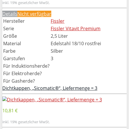
inkl. 19% gesetzlicher MwSt.
Details
Nicht verfügbar
Hersteller
Fissler
Serie
Fissler Vitavit Premium
Größe
2,5 Liter
Material
Edelstahl 18/10 rostfrei
Farbe
Silber
Garstufen
3
Für Induktionsherde?
Für Elektroherde?
Für Gasherde?
Dichtkappen, „Sicomatic®“, Liefermenge = 3
10,81 €
inkl. 19% gesetzlicher MwSt.