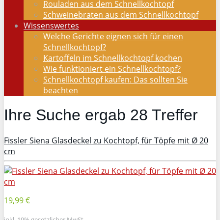
Rouladen aus dem Schnellkochtopf
Schweinebraten aus dem Schnellkochtopf
Wissenswertes
Welche Gerichte eignen sich für einen
Schnellkochtopf?
Kartoffeln im Schnellkochtopf kochen
Wie funktioniert ein Schnellkochtopf?
Schnellkochtopf kaufen: Das sollten Sie
beachten
Ihre Suche ergab
28
Treffer
Fissler Siena Glasdeckel zu Kochtopf, für Töpfe mit Ø 20
cm
19,99 €
inkl. 19% gesetzlicher MwSt.