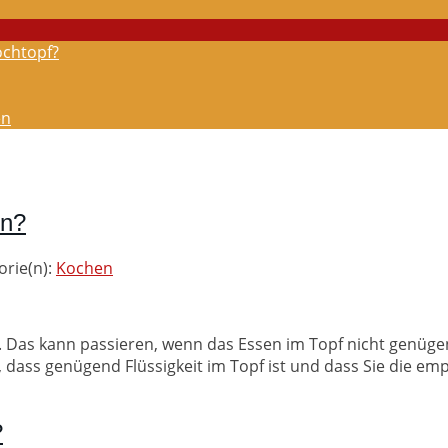
ochtopf?
en
en?
orie(n):
Kochen
t. Das kann passieren, wenn das Essen im Topf nicht genüge
dass genügend Flüssigkeit im Topf ist und dass Sie die empf
?