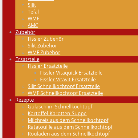
Silit
Tefal
WMF
AMC
Zubehör
Fissler Zubehör
Silit Zubehör
WMF Zubehör
Ersatzteile
Fissler Ersatzteile
Fissler Vitaquick Ersatzteile
Fissler Vitavit Ersatzteile
Silit Schnellkochtopf Ersatzteile
WMF Schnellkochtopf Ersatzteile
Rezepte
Gulasch im Schnellkochtopf
Kartoffel-Karotten-Suppe
Milchreis aus dem Schnellkochtopf
Ratatouille aus dem Schnellkochtopf
Rouladen aus dem Schnellkochtopf