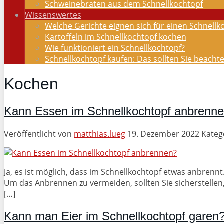
Schweinebraten aus dem Schnellkochtopf
Wissenswertes
Welche Gerichte eignen sich für einen Schnellk
Kartoffeln im Schnellkochtopf kochen
Wie funktioniert ein Schnellkochtopf?
Schnellkochtopf kaufen: Das sollten Sie beacht
Kochen
Kann Essen im Schnellkochtopf anbrenn
Veröffentlicht von
matthias.lueg
19. Dezember 2022
Kateg
Ja, es ist möglich, dass im Schnellkochtopf etwas anbrenn
Um das Anbrennen zu vermeiden, sollten Sie sicherstellen, 
[…]
Kann man Eier im Schnellkochtopf garen